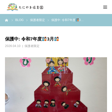
ーム
BLOG
保護者限定
保護中: 令和7年度
3…
ごあいさつ
園児募集
保護中: 令和7年度
3月
2026.04.10
保護者限定
職員募集
病児保育
園の特色
絵本保育
お問合せ