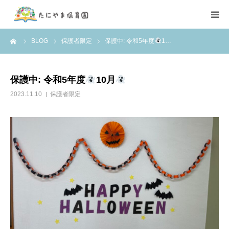
ーム
BLOG
保護者限定
保護中: 令和5年度
1…
ごあいさつ
園児募集
保護中: 令和5年度
10月
2023.11.10
保護者限定
職員募集
病児保育
園の特色
絵本保育
お問合せ